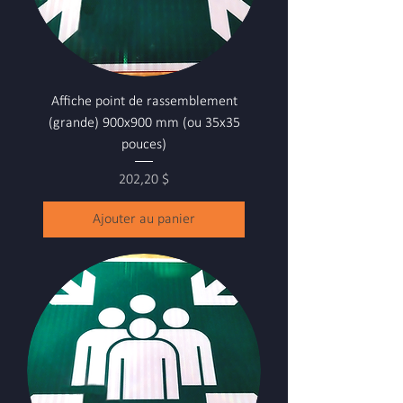
Affiche point de rassemblement
(grande) 900x900 mm (ou 35x35
pouces)
Prix
202,20 $
Ajouter au panier