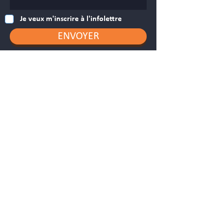
Je veux m'inscrire à l'infolettre
ENVOYER
NOUS CONTACTER
Téléphone
# Téléphone :
450-845-3366
Adresse