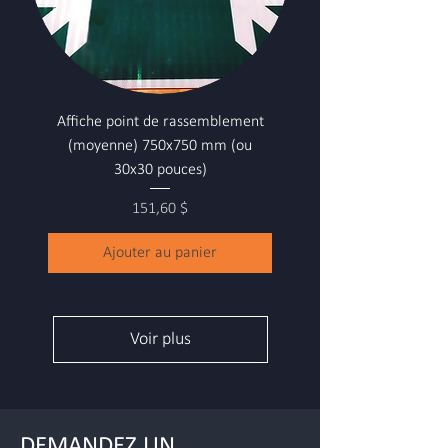
Affiche point de rassemblement
(moyenne) 750x750 mm (ou
30x30 pouces)
Prix
151,60 $
Ajouter au panier
Voir plus
DEMANDEZ UN